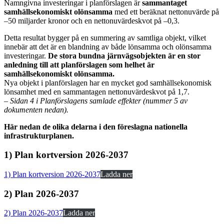
Namngivna investeringar i planförslagen är
sammantaget
samhällsekonomiskt olönsamma
med ett beräknat nettonuvärde på
–50 miljarder kronor och en nettonuvärdeskvot på –0,3.
Detta resultat bygger på en summering av samtliga objekt, vilket
innebär att det är en blandning av både lönsamma och olönsamma
investeringar.
De stora bundna järnvägsobjekten är en stor
anledning till att planförslagen som helhet är
samhällsekonomiskt olönsamma.
Nya objekt i planförslagen har en mycket god samhällsekonomisk
lönsamhet med en sammantagen nettonuvärdeskvot på 1,7.
–
Sidan 4 i Planförslagens samlade effekter (nummer 5 av
dokumenten nedan).
Här nedan de olika delarna i den föreslagna nationella
infrastrukturplanen.
1) Plan kortversion 2026-2037
1) Plan kortversion 2026-2037
Ladda ner
2) Plan 2026-2037
2) Plan 2026-2037
Ladda ner